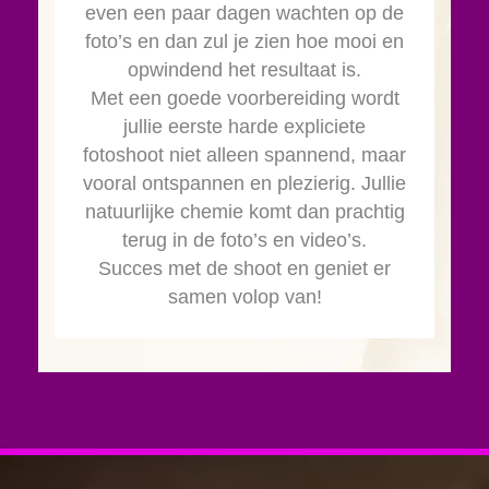
even een paar dagen wachten op de
foto’s en dan zul je zien hoe mooi en
opwindend het resultaat is.
Met een goede voorbereiding wordt
jullie eerste harde expliciete
fotoshoot niet alleen spannend, maar
vooral ontspannen en plezierig. Jullie
natuurlijke chemie komt dan prachtig
terug in de foto’s en video’s.
Succes met de shoot en geniet er
samen volop van!