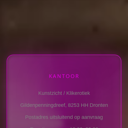
KANTOOR
Kunstzicht / Klikerotiek
Gildenpenningdreef, 8253 HH Dronten
Postadres uitsluitend op aanvraag