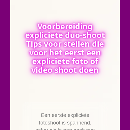
Voorbereiding
expliciete duo-shoot
Tips voor stellen die
voor het eerst een
expliciete foto of
video shoot doen
Een eerste expliciete
fotoshoot is spannend,