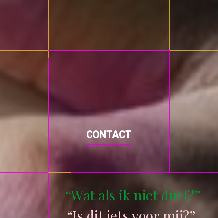
CONTACT
“
W
a
t
a
l
s
i
k
n
i
e
t
d
u
r
f
?
”
“
I
s
d
i
t
i
e
t
s
v
o
o
r
m
i
j
?
”