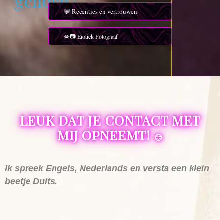
g
e
n
o
e
g
?
”
💬 Recenties en vertrouwen
💋📷 Erotiek Fotograaf
LEUK DAT JE CONTACT MET
MIJ OPNEEMT!
😊
Ik spreek Engels, Nederlands en versta een klein
beetje Duits.