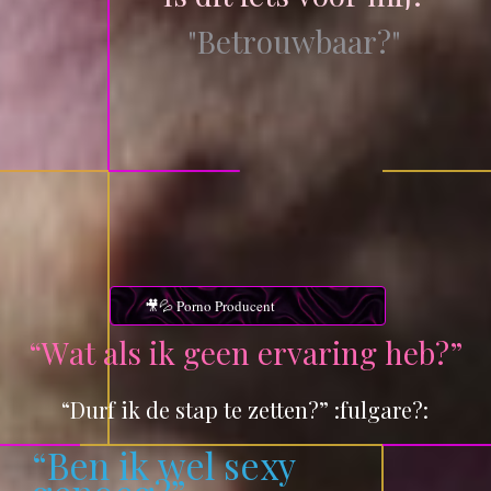
"
B
e
t
r
o
u
w
b
a
a
r
?
"
🎥💦 Porno Producent
“
W
a
t
a
l
s
i
k
g
e
e
n
e
r
v
a
r
i
n
g
h
e
b
?
”
“Durf ik de stap te zetten?” :fulgare?:
“
B
e
n
i
k
w
e
l
s
e
x
y