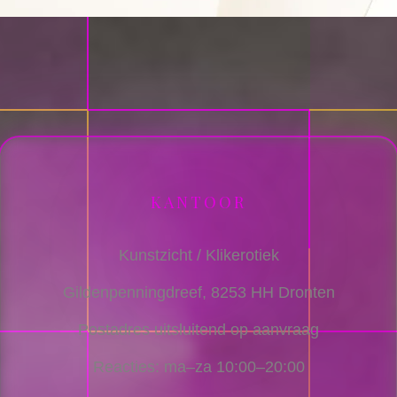
KANTOOR
Kunstzicht / Klikerotiek
Gildenpenningdreef, 8253 HH Dronten
Postadres uitsluitend op aanvraag
Reacties: ma–za 10:00–20:00